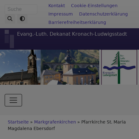
Direkt
Fußbereichsmenü
Kontakt
Cookie-Einstellungen
Suche
zum
Impressum
Datenschutzerklärung
Inhalt
Barrierefreiheitserklärung
Evang.-Luth. Dekanat Kronach-Ludwigsstadt
Hauptnavigation
Breadcrumb
Startseite
Markgrafenkirchen
Pfarrkirche St. Maria
Magdalena Ebersdorf