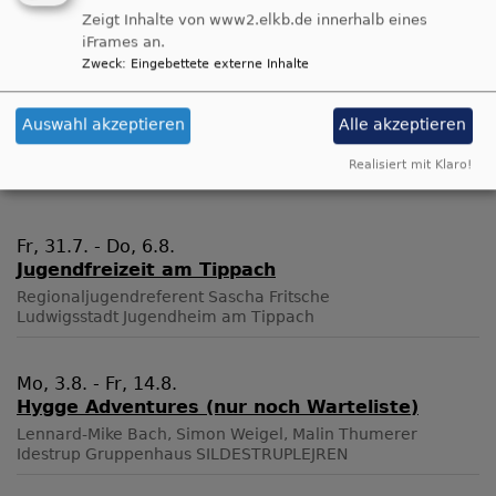
Zeigt Inhalte von www2.elkb.de innerhalb eines
© Evangelische Brüder-Unität –
Herrnhuter Brüdergemeine
iFrames an.
Weitere Informationen finden Sie
hier
.
Zweck
:
Eingebettete externe Inhalte
Auswahl akzeptieren
Alle akzeptieren
Realisiert mit Klaro!
Fr, 31.7. - Do, 6.8.
Jugendfreizeit am Tippach
Regionaljugendreferent Sascha Fritsche
Ludwigsstadt
Jugendheim am Tippach
Mo, 3.8. - Fr, 14.8.
Hygge Adventures (nur noch Warteliste)
Lennard-Mike Bach, Simon Weigel, Malin Thumerer
Idestrup
Gruppenhaus SILDESTRUPLEJREN