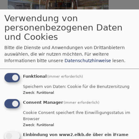
Verwendung von
personenbezogenen Daten
und Cookies
Bitte die Dienste und Anwendungen von Drittanbietern
Bildrechte
beim Autor
auswählen, die wir nutzen möchten.
Für weitere
Informationen bitte unsere
Datenschutzhinweise
lesen.
Tageslosung
Funktional
(immer erforderlich)
Du machst fröhlich, was da lebet im Osten wie
Speichern von Daten: Cookie für die Benutzersitzung
Zweck
:
Funktional
im Westen.
Psalm 65,9
Consent Manager
(immer erforderlich)
Cookie Consent speichert Ihre Einwilligungsstatus im
Der Kerkermeister freute sich mit seinem
Browser
ganzen Hause, dass er zum Glauben an Gott
Zweck
:
Funktional
gekommen war.
Einbindung von www2.elkb.de über ein iFrame
Apostelgeschichte 16,34