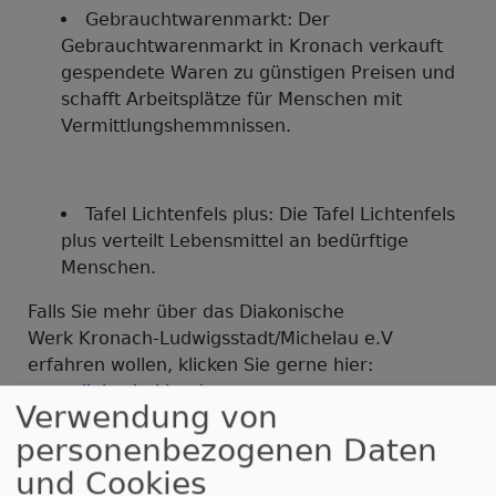
Gebrauchtwarenmarkt: Der
Gebrauchtwarenmarkt in Kronach verkauft
gespendete Waren zu günstigen Preisen und
schafft Arbeitsplätze für Menschen mit
Vermittlungshemmnissen.
Tafel Lichtenfels plus: Die Tafel Lichtenfels
plus verteilt Lebensmittel an bedürftige
Menschen.
Falls Sie mehr über das Diakonische
Werk Kronach-Ludwigsstadt/Michelau e.V
erfahren wollen, klicken Sie gerne hier:
www.diakonie-klm.de
Verwendung von
personenbezogenen Daten
und Cookies