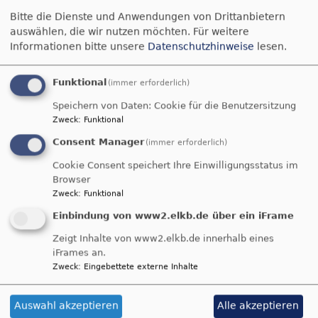
Bitte die Dienste und Anwendungen von Drittanbietern
Tageslosung
auswählen, die wir nutzen möchten.
Für weitere
Informationen bitte unsere
Datenschutzhinweise
lesen.
Siehe, was ich früher verkündigt habe, ist
gekommen. So verkündige ich auch Neues; ehe
Funktional
(immer erforderlich)
denn es sprosst, lasse ich's euch hören.
Speichern von Daten: Cookie für die Benutzersitzung
Jesaja 42,9
Zweck
:
Funktional
Der Menschensohn ist's, der den guten Samen
Consent Manager
(immer erforderlich)
sät. Der Acker ist die Welt.
Cookie Consent speichert Ihre Einwilligungsstatus im
Matthäus 13,37-38
Browser
Zweck
:
Funktional
© Evangelische Brüder-Unität –
Herrnhuter Brüdergemeine
Einbindung von www2.elkb.de über ein iFrame
Weitere Informationen finden Sie
hier
.
Zeigt Inhalte von www2.elkb.de innerhalb eines
iFrames an.
Zweck
:
Eingebettete externe Inhalte
Auswahl akzeptieren
Alle akzeptieren