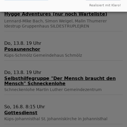
Realisiert mit Klaro!
Mo, 3.8. - Fr, 14.8.
Hygge Adventures (nur noch Warteliste)
Lennard-Mike Bach, Simon Weigel, Malin Thumerer
Idestrup
Gruppenhaus SILDESTRUPLEJREN
Do, 13.8. 19 Uhr
Posaunenchor
Küps-Schmölz
Gemeindehaus Schmölz
Do, 13.8. 19 Uhr
Selbsthilfegruppe "Der Mensch braucht den
Mensch" Schneckenlohe
Schneckenlohe
Martin Luther Gemeindezentrum
So, 16.8. 8:15 Uhr
Gottesdienst
Küps-Johannisthal
St. Johanniskirche in Johannisthal