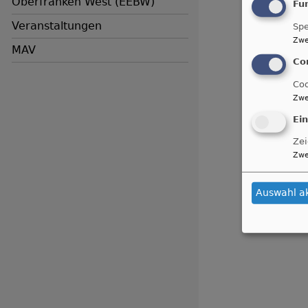
Oberfranken West (EEBW)
Fu
Veranstaltungen
Spe
Zwe
MAV
Co
Coo
Zwe
Ei
Zei
Zwe
Auswahl a