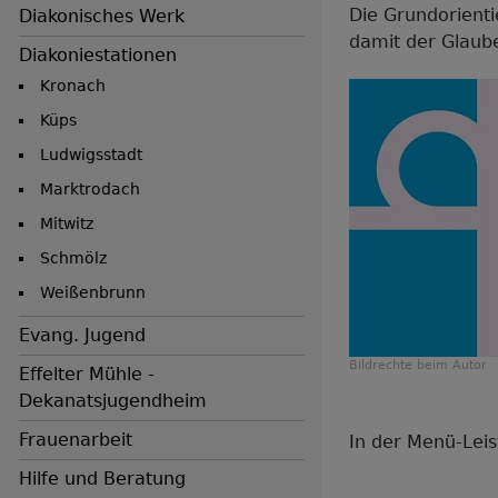
Die Grundorient
Diakonisches Werk
damit der Glaub
Diakoniestationen
Kronach
Küps
Ludwigsstadt
Marktrodach
Mitwitz
Schmölz
Weißenbrunn
Evang. Jugend
Bildrechte
beim Autor
Effelter Mühle -
Dekanatsjugendheim
Frauenarbeit
In der Menü-Leist
Hilfe und Beratung