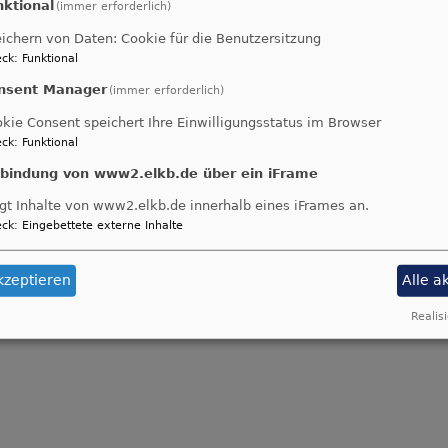
nktional
(immer erforderlich)
ichern von Daten: Cookie für die Benutzersitzung
ck
:
Funktional
nsent Manager
(immer erforderlich)
kie Consent speichert Ihre Einwilligungsstatus im Browser
ck
:
Funktional
nbindung von www2.elkb.de über ein iFrame
gt Inhalte von www2.elkb.de innerhalb eines iFrames an.
ck
:
Eingebettete externe Inhalte
kzeptieren
Alle a
Realisi