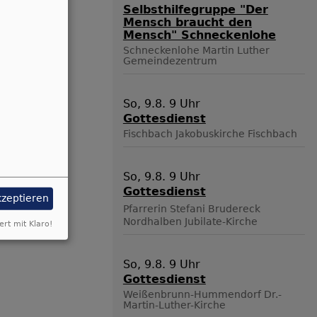
Selbsthilfegruppe "Der
Mensch braucht den
Mensch" Schneckenlohe
Schneckenlohe
Martin Luther
Gemeindezentrum
So, 9.8. 9 Uhr
Gottesdienst
Fischbach
Jakobuskirche Fischbach
So, 9.8. 9 Uhr
Gottesdienst
kzeptieren
Pfarrerin Stefani Brudereck
Nordhalben
Jubilate-Kirche
ert mit Klaro!
So, 9.8. 9 Uhr
Gottesdienst
Weißenbrunn-Hummendorf
Dr.-
Martin-Luther-Kirche