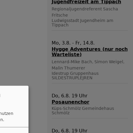
Jugendfreizeit am Tippach
Regionaljugendreferent Sascha
Fritsche
Ludwigsstadt
Jugendheim am
Tippach
Mo, 3.8. - Fr, 14.8.
Hygge Adventures (nur noch
Warteliste)
Lennard-Mike Bach, Simon Weigel,
Malin Thumerer
Idestrup
Gruppenhaus
SILDESTRUPLEJREN
n
Do, 6.8. 19 Uhr
Posaunenchor
Küps-Schmölz
Gemeindehaus
Schmölz
 nutzen
n.
Do, 6.8. 19 Uhr