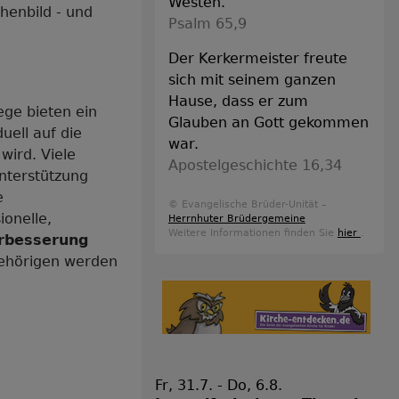
Westen.
chenbild - und
Psalm 65,9
Der Kerkermeister freute
sich mit seinem ganzen
Hause, dass er zum
ege bieten ein
Glauben an Gott gekommen
duell auf die
war.
wird. Viele
Apostelgeschichte 16,34
Unterstützung
e
© Evangelische Brüder-Unität –
ionelle,
Herrnhuter Brüdergemeine
Weitere Informationen finden Sie
hier
.
erbesserung
ehörigen werden
Fr, 31.7. - Do, 6.8.