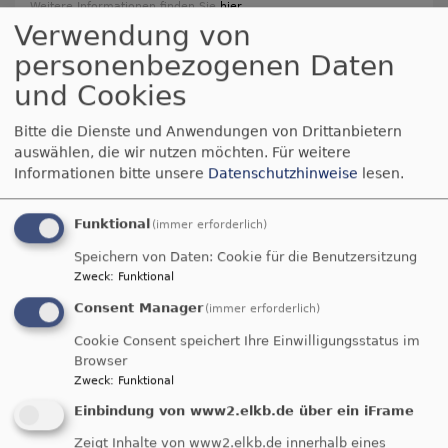
Weitere Informationen finden Sie
hier
.
Verwendung von
personenbezogenen Daten
und Cookies
Bitte die Dienste und Anwendungen von Drittanbietern
auswählen, die wir nutzen möchten.
Für weitere
Informationen bitte unsere
Datenschutzhinweise
lesen.
Fr, 31.7. - Do, 6.8.
Jugendfreizeit am Tippach
Regionaljugendreferent Sascha Fritsche
Funktional
(immer erforderlich)
Ludwigsstadt
Jugendheim am Tippach
Speichern von Daten: Cookie für die Benutzersitzung
Zweck
:
Funktional
Mo, 3.8. - Fr, 14.8.
Consent Manager
(immer erforderlich)
Hygge Adventures (nur noch Warteliste)
Cookie Consent speichert Ihre Einwilligungsstatus im
Lennard-Mike Bach, Simon Weigel, Malin Thumerer
Browser
Idestrup
Gruppenhaus SILDESTRUPLEJREN
Zweck
:
Funktional
Einbindung von www2.elkb.de über ein iFrame
Do, 6.8. 19 Uhr
Zeigt Inhalte von www2.elkb.de innerhalb eines
Posaunenchor