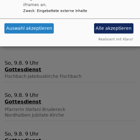
iFrames an.
Küps-Schmölz
Gemeindehaus Schmölz
Zweck
:
Eingebettete externe Inhalte
Do, 6.8. 19 Uhr
Auswahl akzeptieren
Alle akzeptieren
Selbsthilfegruppe "Der Mensch braucht den
Mensch" Schneckenlohe
Realisiert mit Klaro!
Schneckenlohe
Martin Luther Gemeindezentrum
So, 9.8. 9 Uhr
Gottesdienst
Fischbach
Jakobuskirche Fischbach
So, 9.8. 9 Uhr
Gottesdienst
Pfarrerin Stefani Brudereck
Nordhalben
Jubilate-Kirche
So, 9.8. 9 Uhr