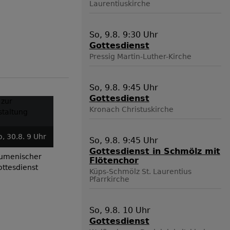
Laurentiuskirche
So, 9.8. 9:30 Uhr
Gottesdienst
Pressig
Martin-Luther-Kirche
So, 9.8. 9:45 Uhr
Gottesdienst
Weiter
Kronach
Christuskirche
So, 13.9. 10:15
So, 6.9. 9 Uhr
Uhr
So, 
So, 9.8. 9:45 Uhr
Gottesdienst in Schmölz mit
Gottesdienst
Gottesdienst
K
Flötenchor
Go
Küps-Schmölz
St. Laurentius
Pfarrkirche
So, 9.8. 10 Uhr
Gottesdienst