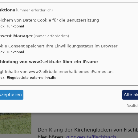
nktional
(immer erforderlich)
ichern von Daten: Cookie für die Benutzersitzung
ck
:
Funktional
nsent Manager
(immer erforderlich)
kie Consent speichert Ihre Einwilligungsstatus im Browser
Die Kirchengemeinde Fischbach liegt süd
ck
:
Funktional
Kronach im Fischbachtal.
nbindung von www2.elkb.de über ein iFrame
Sie erstreckt sich über viele kleine Orts
gt Inhalte von www2.elkb.de innerhalb eines iFrames an.
Weiler, z.B. Ruppen, Höfles, Vogtendorf,
ck
:
Eingebettete externe Inhalte
Horlachen, Wüstbuch und andere.
kzeptieren
Alle a
Das geistliche Zentrum für die ca. 950 
Realisi
ist die
Jakobuskirche
.
Den Klang der Kirchenglocken von Fisch
hier hören:
glocken.tv/fischbach