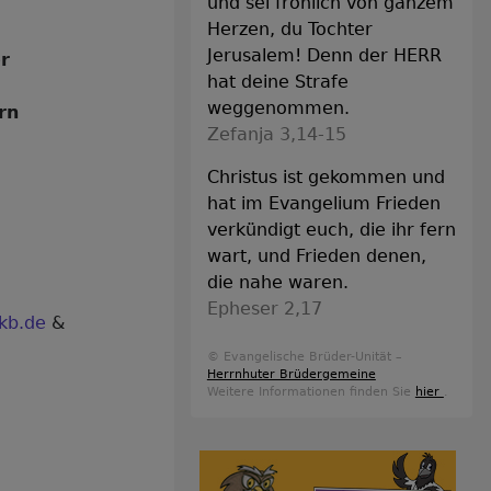
und sei fröhlich von ganzem
Herzen, du Tochter
Jerusalem! Denn der HERR
er
hat deine Strafe
weggenommen.
rn
Zefanja 3,14-15
Christus ist gekommen und
hat im Evangelium Frieden
verkündigt euch, die ihr fern
wart, und Frieden denen,
die nahe waren.
Epheser 2,17
kb.de
&
© Evangelische Brüder-Unität –
Herrnhuter Brüdergemeine
Weitere Informationen finden Sie
hier
.