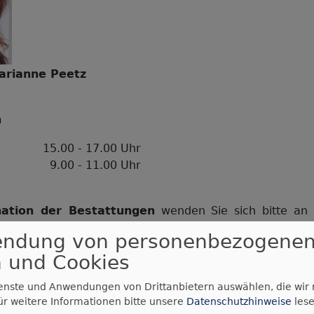
arianne Peetz
n
15.00 - 17.00 Uhr
9.00 - 11.00 Uhr
nation der Bestattungen
wenden Sie sich bitte
an
dorf Tel.: 09261-9665838
endung von personenbezogene
 und Cookies
Gemeinde
ienste und Anwendungen von Drittanbietern auswählen, die wir
ür weitere Informationen bitte unsere
Datenschutzhinweise
lese