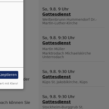
So, 9.8. 9 Uhr
Gottesdienst
Weißenbrunn-Hummendorf
Dr.-
Martin-Luther-Kirche
So, 9.8. 9:30 Uhr
östlich von
Gottesdienst
Martin Müller
Marktrodach
Michaelskirche
chaften und
Unterrodach
 Wötzelsdorf,
So, 9.8. 9:30 Uhr
kzeptieren
Gottesdienst
Gemeindeglieder
Küps
St. Jakobikirche, Küps
ert mit Klaro!
So, 9.8. 9:30 Uhr
Gottesdienst
bach können Sie
Stockheim-Burggrub
St.