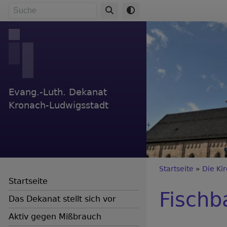
Direkt
Suche
zum
Inhalt
Evang.-Luth. Dekanat
Kronach-Ludwigsstadt
Breadc
Startseite
Die Ki
Startseite
Fischb
Das Dekanat stellt sich vor
Aktiv gegen Mißbrauch