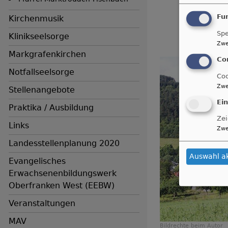
Fu
Kirchenmusik
Spe
Klinikseelsorge
Zwe
Markgrafenkirchen
Co
Notfallseelsorge
Coo
Zwe
Stellenangebote
Ei
Praktika / Ausbildung
Zei
Links
Zwe
Landesstellenplanung 2020
Auswahl a
Evangelisches
Erwachsenenbildungswerk
Oberfranken West (EEBW)
Veranstaltungen
MAV
Bildrechte
beim Autor