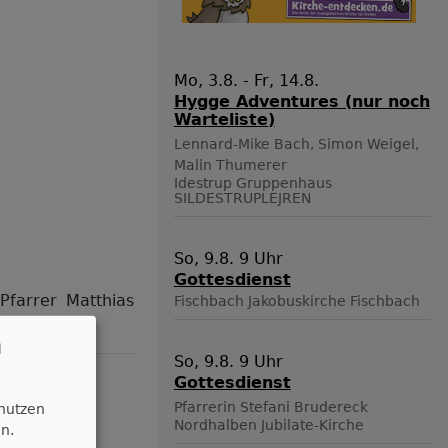
Mo, 3.8. - Fr, 14.8.
Hygge Adventures (nur noch
Warteliste)
Lennard-Mike Bach, Simon Weigel,
Malin Thumerer
Idestrup
Gruppenhaus
SILDESTRUPLEJREN
So, 9.8. 9 Uhr
Gottesdienst
Pfarrer Matthias
Fischbach
Jakobuskirche Fischbach
n
So, 9.8. 9 Uhr
Gottesdienst
Pfarrerin Stefani Brudereck
 nutzen
Nordhalben
Jubilate-Kirche
n.