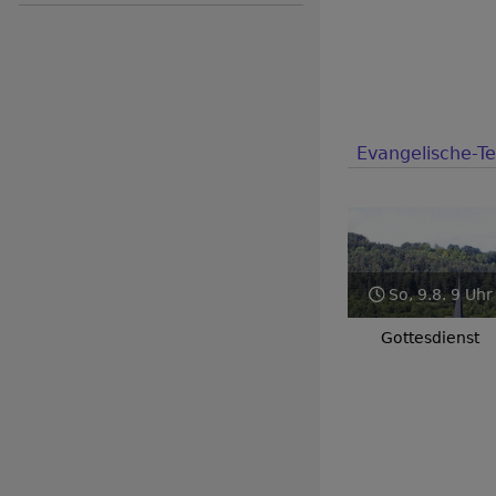
Evangelische-Te
Zurück
So, 9.8. 9 Uhr
So
Gottesdienst
Go