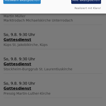
So, 9.8. 9:30 Uhr
Realisiert mit Klaro!
Gottesdienst
Martin Müller
Marktrodach
Michaelskirche Unterrodach
So, 9.8. 9:30 Uhr
Gottesdienst
Küps
St. Jakobikirche, Küps
So, 9.8. 9:30 Uhr
Gottesdienst
Stockheim-Burggrub
St. Laurentiuskirche
So, 9.8. 9:30 Uhr
Gottesdienst
Pressig
Martin-Luther-Kirche