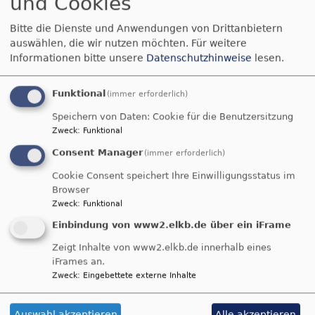
und Cookies
Mo, 3.8. - Fr, 14.8.
Hygge Adventures (nur noch Warteliste)
Bitte die Dienste und Anwendungen von Drittanbietern
auswählen, die wir nutzen möchten.
Für weitere
Lennard-Mike Bach, Simon Weigel, Malin Thumerer
Idestrup
Gruppenhaus SILDESTRUPLEJREN
Informationen bitte unsere
Datenschutzhinweise
lesen.
Funktional
(immer erforderlich)
So, 9.8. 9 Uhr
Gottesdienst
Speichern von Daten: Cookie für die Benutzersitzung
Fischbach
Jakobuskirche Fischbach
Zweck
:
Funktional
Consent Manager
(immer erforderlich)
So, 9.8. 9 Uhr
Cookie Consent speichert Ihre Einwilligungsstatus im
Gottesdienst
Browser
Pfarrerin Stefani Brudereck
Zweck
:
Funktional
Nordhalben
Jubilate-Kirche
Einbindung von www2.elkb.de über ein iFrame
Zeigt Inhalte von www2.elkb.de innerhalb eines
So, 9.8. 9 Uhr
iFrames an.
Gottesdienst
Zweck
:
Eingebettete externe Inhalte
Weißenbrunn-Hummendorf
Dr.-Martin-Luther-Kirche
Auswahl akzeptieren
Alle akzeptieren