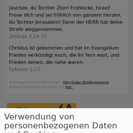
Jauchze, du Tochter Zion! Frohlocke, Israel!
Freue dich und sei fröhlich von ganzem Herzen,
du Tochter Jerusalem! Denn der HERR hat deine
Strafe weggenommen.
Zefanja 3,14-15
Christus ist gekommen und hat im Evangelium
Frieden verkündigt euch, die ihr fern wart, und
Frieden denen, die nahe waren.
Epheser 2,17
© Evangelische Brüder-Unität –
Herrnhuter Brüdergemeine
Weitere Informationen finden Sie
hier
.
Verwendung von
personenbezogenen Daten