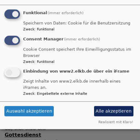
Funktional
(immer erforderlich)
So, 9.8. 9 Uhr
Speichern von Daten: Cookie für die Benutzersitzung
Gottesdienst
Zweck
:
Funktional
Pfarrerin Stefani Brudereck
Nordhalben
Jubilate-Kirche
Consent Manager
(immer erforderlich)
Cookie Consent speichert Ihre Einwilligungsstatus im
Browser
So, 9.8. 9 Uhr
Zweck
:
Funktional
Gottesdienst
Weißenbrunn-Hummendorf
Dr.-Martin-Luther-Kirche
Einbindung von www2.elkb.de über ein iFrame
Zeigt Inhalte von www2.elkb.de innerhalb eines
iFrames an.
So, 9.8. 9:30 Uhr
Zweck
:
Eingebettete externe Inhalte
Gottesdienst
Martin Müller
Marktrodach
Michaelskirche Unterrodach
Auswahl akzeptieren
Alle akzeptieren
Realisiert mit Klaro!
So, 9.8. 9:30 Uhr
Gottesdienst