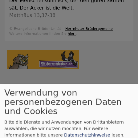
Der Menschensohn ist's, der den guten Samen
sät. Der Acker ist die Welt.
Matthäus 13,37-38
© Evangelische Brüder-Unität –
Herrnhuter Brüdergemeine
Weitere Informationen finden Sie
hier
.
Mo, 3.8. - Fr, 14.8.
Verwendung von
Hygge Adventures (nur noch Warteliste)
personenbezogenen Daten
Lennard-Mike Bach, Simon Weigel, Malin Thumerer
Idestrup
Gruppenhaus SILDESTRUPLEJREN
und Cookies
Bitte die Dienste und Anwendungen von Drittanbietern
So, 9.8. 9 Uhr
auswählen, die wir nutzen möchten.
Für weitere
Gottesdienst
Informationen bitte unsere
Datenschutzhinweise
lesen.
Fischbach
Jakobuskirche Fischbach